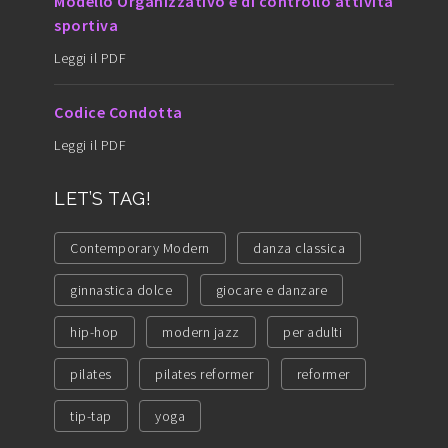
Modello Organizzativo e di controllo attività
sportiva
Leggi il PDF
Codice Condotta
Leggi il PDF
LET’S TAG!
Contemporary Modern
danza classica
ginnastica dolce
giocare e danzare
hip-hop
modern jazz
per adulti
pilates
pilates reformer
reformer
tip-tap
yoga