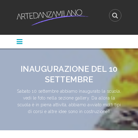
INAUGURAZIONE DEL 10
SETTEMBRE
Sabato 10 settembre abbiamo inaugurato la scuola,
vedi le foto nella sezione gallery. Da allora la
scuola è in piena attività, abbiamo avviato molti tipi
di corsi e altre idee sono in costruzione!!