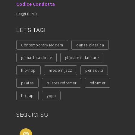
Codice Condotta
Leggi il PDF
LET’S TAG!
Contemporary Modern
danza classica
ginnastica dolce
giocare e danzare
hip-hop
modern jazz
per adulti
pilates
pilates reformer
reformer
tip-tap
yoga
SEGUICI SU