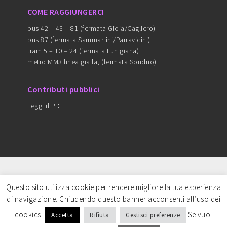
COME RAGGIUNGERCI
bus 42 – 43 – 81 (fermata Gioia/Cagliero)
bus 87 (fermata Sammartini/Parravicini)
tram 5 – 10 – 24 (fermata Lunigiana)
metro MM3 linea gialla, (fermata Sondrio)
Contributi pubblici
Leggi il PDF
Copyright © 2016 ARTEDANZAMILANO - cf
Questo sito utilizza cookie per rendere migliore la tua esperienza
97749680159 - CREDITS: Content strategy & Art
di navigazione. Chiudendo questo banner acconsenti all’uso dei
direction-
Sofia Garampelli
| Web master-
Simona
cookies.
Se vuoi
Accetta
Rifiuta
Gestisci preferenze
Criveller