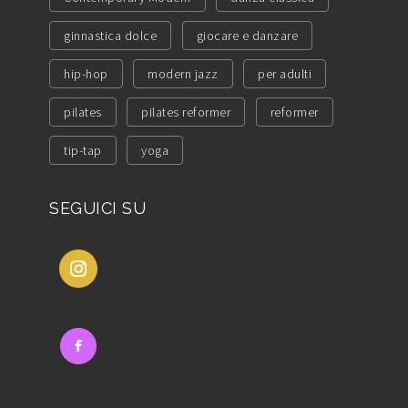
ginnastica dolce
giocare e danzare
hip-hop
modern jazz
per adulti
pilates
pilates reformer
reformer
tip-tap
yoga
SEGUICI SU