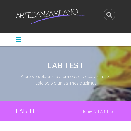
LAB TEST
Atero voluptatum ptatum eos et accusamus et
iusto odio digniss imos ducimus
LAB TEST
Home
\
LAB TEST