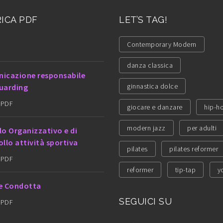
ICA PDF
LET’S TAG!
Contemporary Modern
danza classica
icazione responsabile
ginnastica dolce
uarding
l PDF
giocare e danzare
hip-h
modern jazz
per adulti
lo Organizzativo e di
llo attività sportiva
pilates
pilates reformer
l PDF
reformer
tip-tap
y
e Condotta
SEGUICI SU
l PDF