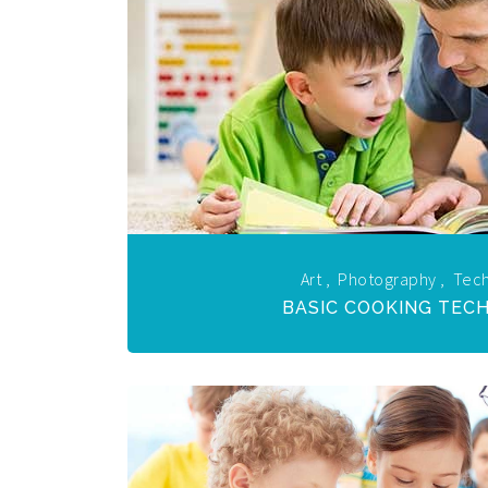
Art
,
Photography
,
Tec
BASIC COOKING TEC