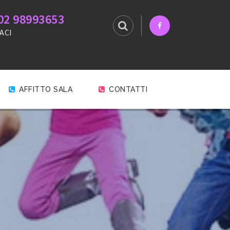
02 98993653
ACI
AFFITTO SALA
CONTATTI