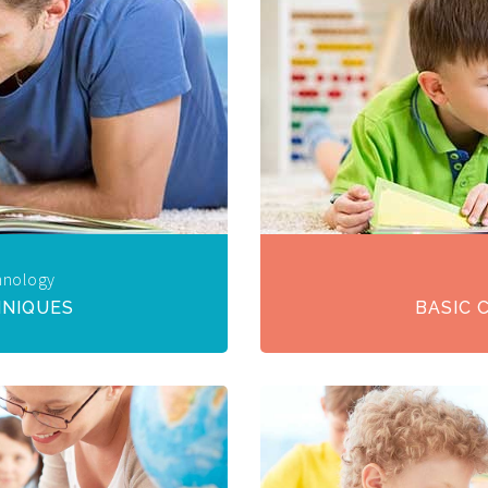
hnology
HNIQUES
BASIC 