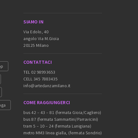
SIAMO IN
Via Edolo, 40
angolo Via M.Gioia
20125 Milano
CONTATTACI
op
TEL 02 98993653
CELL 345 7883435
info@artedanzamilano.it
COME RAGGIUNGERCI
oga
bus 42 – 43 – 81 (fermata Gioia/Cagliero)
bus 87 (fermata Sammartini/Parravicini)
tram 5 – 10 – 24 (fermata Lunigiana)
metro MM3 linea gialla, (fermata Sondrio)