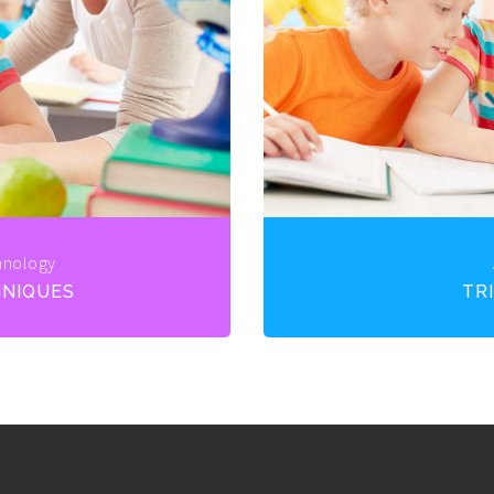
hnology
HNIQUES
TR