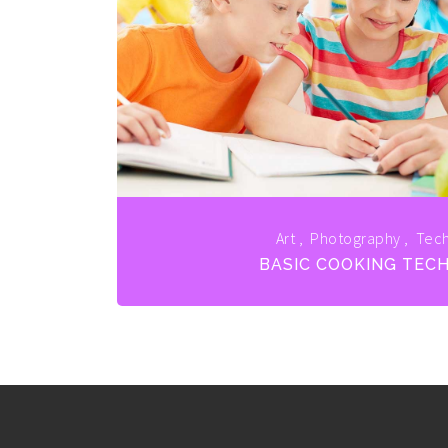
Art
,
Photography
,
Tec
BASIC COOKING TEC