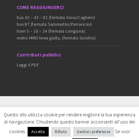
COME RAGGIUNGERCI
bus 42 – 43 – 81 (fermata Gioia/Cagliero)
bus 87 (fermata Sammartini/Parravicini)
tram 5 – 10 – 24 (fermata Lunigiana)
metro MM3 linea gialla, (fermata Sondrio)
Contributi pubblici
Leggi il PDF
Copyright © 2016 ARTEDANZAMILANO - cf
Questo sito utilizza cookie per rendere migliore la tua esperienza
97749680159 - CREDITS: Content strategy & Art
di navigazione. Chiudendo questo banner acconsenti all’uso dei
direction-
Sofia Garampelli
| Web master-
Simona
cookies.
Se vuoi
Accetta
Rifiuta
Gestisci preferenze
Criveller