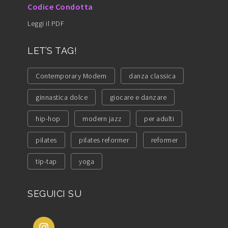
Codice Condotta
Leggi il PDF
LET’S TAG!
Contemporary Modern
danza classica
ginnastica dolce
giocare e danzare
hip-hop
modern jazz
per adulti
pilates
pilates reformer
reformer
tip-tap
yoga
SEGUICI SU